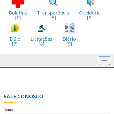
Boletins
Transparência
Ouvidoria
[0]
[5]
[6]
E-Sic
Licitações
Diário
[7]
[8]
[9]
Toggl
navig
FALE CONOSCO
Nome