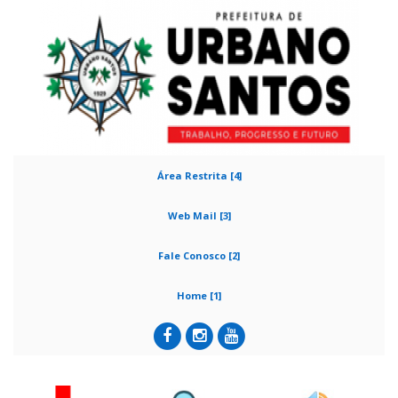
Área Restrita [4]
Web Mail [3]
Fale Conosco [2]
Home [1]