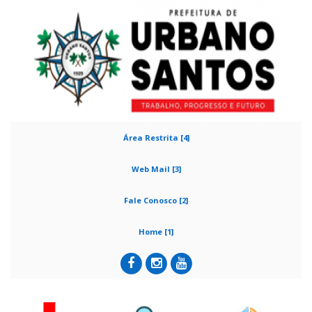
Área Restrita [4]
Web Mail [3]
Fale Conosco [2]
Home [1]