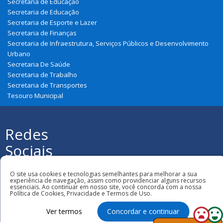
Secretaria de Educação
Secretaria de Educação
Secretaria de Esporte e Lazer
Secretaria de Finanças
Secretaria de Infraestrutura, Serviços Públicos e Desenvolvimento
Urbano
Secretaria De Saúde
Secretaria de Trabalho
Secretaria de Transportes
Tesouro Municipal
Redes
Sociais
Todos os direitos reservados à Prefeitura
Municipal de Urbano Santos
O site usa cookies e tecnologias semelhantes para melhorar a sua
experiência de navegação, assim como providenciar alguns recursos
essenciais. Ao continuar em nosso site, você concorda com a nossa
Política de Cookies, Privacidade e Termos de Uso.
Ver termos
Concordar e continuar