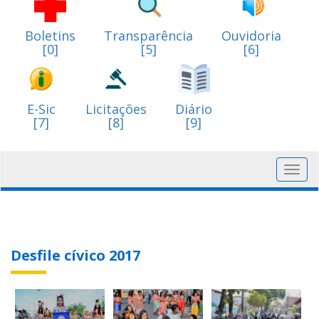
Boletins
Transparência
Ouvidoria
[0]
[5]
[6]
E-Sic
Licitações
Diário
[7]
[8]
[9]
Toggl
navig
Desfile cívico 2017