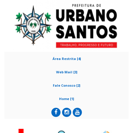
Área Restrita [4]
Web Mail [3]
Fale Conosco [2]
Home [1]