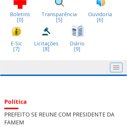
Boletins
Transparência
Ouvidoria
[0]
[5]
[6]
E-Sic
Licitações
Diário
[7]
[8]
[9]
Toggl
navig
Política
PREFEITO SE REUNE COM PRESIDENTE DA
FAMEM