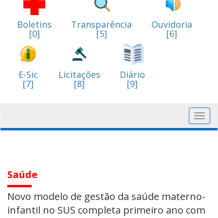
Boletins
Transparência
Ouvidoria
[0]
[5]
[6]
E-Sic
Licitações
Diário
[7]
[8]
[9]
Toggl
navig
Saúde
Novo modelo de gestão da saúde materno-
infantil no SUS completa primeiro ano com