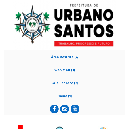
Área Restrita [4]
Web Mail [3]
Fale Conosco [2]
Home [1]