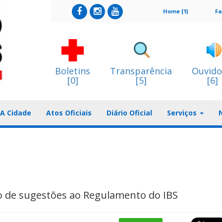
Home [1]
Fa
Boletins
Transparência
Ouvido
[0]
[5]
[6]
A Cidade
Atos Oficiais
Diário Oficial
Serviços
o de sugestões ao Regulamento do IBS