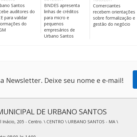
bano Santos
BNDES apresenta
Comerciantes
cebe auditores do
linhas de créditos
recebem orientações
E para validar
para micro e
sobre formalização e
formações do
pequenos
gestão do negócio
EGM
empresários de
Urbano Santos
a Newsletter. Deixe seu nome e e-mail!
MUNICIPAL DE URBANO SANTOS
l Inácio, 205 - Centro. \ CENTRO \ URBANO SANTOS - MA \
to: 08:00 às 14:00