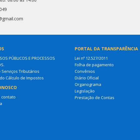
2049
1@gmail.com
OS
PORTAL DA TRANSPARÊNCIA
OS PÚBLICOS E PROCESSOS
Lei nº 12.527/2011
OS.
Folha de pagamento
e Serviços Tributários
Convênios
do Cálculo de Impostos
Diário Oficial
Organograma
ONOSCO
Legislação
 contato
Prestação de Contas
a