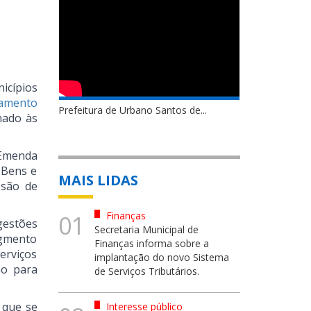
icípios
lamento
Prefeitura de Urbano Santos de...
inado às
 Emenda
 Bens e
MAIS LIDAS
ssão de
Finanças
01
gestões
Secretaria Municipal de
egmento
Finanças informa sobre a
erviços
implantação do novo Sistema
ão para
de Serviços Tributários.
 que se
Interesse público