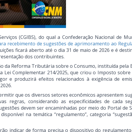
rviços (CGIBS), do qual a Confederação Nacional de Mun
para recebimento de sugestões de aprimoramento ao Regu
uições ficará aberto até o dia 31 de maio de 2026 e é dest
resentação dos contribuintes.
o da Reforma Tributária sobre o Consumo, instituída pela
la Lei Complementar 214/2025, que criou o Imposto sobre
igor e produzirá efeitos relacionados à exigência de emi
 2026.
permitir que os diversos setores econômicos apresentem su
ovas regras, considerando as especificidades de cada s
sugestões devem ser encaminhadas por meio do Portal de S
o disponível na temática “regulamento”, categoria “sugest
rão indicar de forma precisa o dispositivo do regulamento