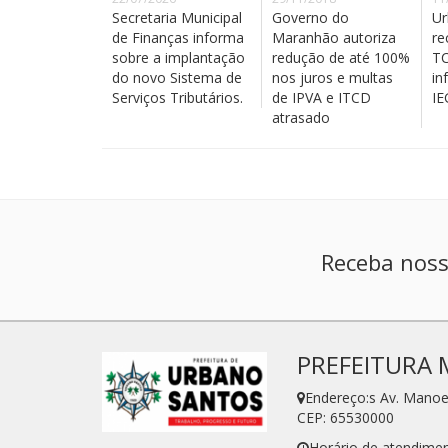
Secretaria Municipal
Governo do
Ur
de Finanças informa
Maranhão autoriza
re
sobre a implantação
redução de até 100%
TC
do novo Sistema de
nos juros e multas
in
Serviços Tributários.
de IPVA e ITCD
I
atrasado
Receba noss
PREFEITURA 
Endereço:s Av. Manoe
CEP: 65530000
Horário de atendimen