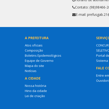
Contato: (98)98466-
E-mail: prefusgab.2
A PREFEITURA
SERVIÇ
Atos oficiais
CONCURS
Composição
SELETIV
Boletins Epidemiológicos
Portal d
Equipe de Governo
Sistema 
Mapa do site
FALE C
Notícias
Entre em
A CIDADE
Ouvidori
Nossa história
Hino da cidade
Lei de criação