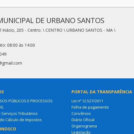
MUNICIPAL DE URBANO SANTOS
l Inácio, 205 - Centro. \ CENTRO \ URBANO SANTOS - MA \
to: 08:00 às 14:00
2049
1@gmail.com
OS
PORTAL DA TRANSPARÊNCIA
OS PÚBLICOS E PROCESSOS
Lei nº 12.527/2011
OS.
Folha de pagamento
e Serviços Tributários
Convênios
do Cálculo de Impostos
Diário Oficial
Organograma
ONOSCO
Legislação