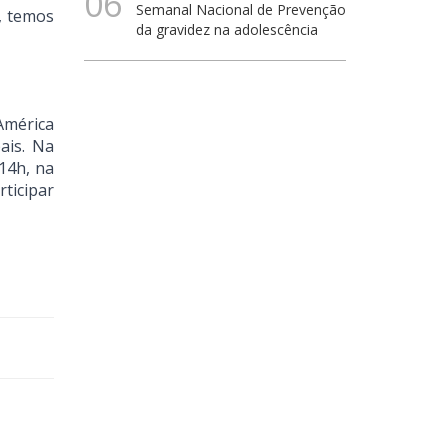
06
Semanal Nacional de Prevenção
, temos
da gravidez na adolescência
América
ais. Na
14h, na
ticipar