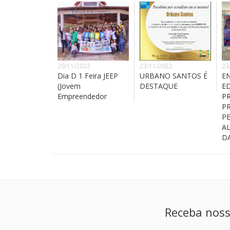
29/11/2022
23/11/2022
23
Dia D 1 Feira JEEP
URBANO SANTOS É
E
(Jovem
DESTAQUE
E
Empreendedor
PR
PR
P
A
D
Receba noss