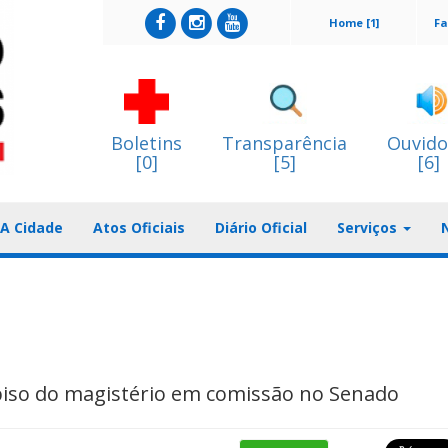
Home [1]
Fa
Boletins
Transparência
Ouvido
[0]
[5]
[6]
A Cidade
Atos Oficiais
Diário Oficial
Serviços
 piso do magistério em comissão no Senado