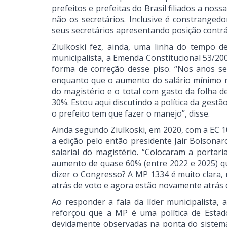
prefeitos e prefeitas do Brasil filiados a nos
não os secretários. Inclusive é constranged
seus secretários apresentando posição contrá
Ziulkoski fez, ainda, uma linha do tempo d
municipalista, a Emenda Constitucional 53/200
forma de correção desse piso. “Nos anos se
enquanto que o aumento do salário mínimo r
do magistério e o total com gasto da folha 
30%. Estou aqui discutindo a política da gest
o prefeito tem que fazer o manejo”, disse.
Ainda segundo Ziulkoski, em 2020, com a EC 1
a edição pelo então presidente Jair Bolsona
salarial do magistério. “Colocaram a portari
aumento de quase 60% (entre 2022 e 2025) q
dizer o Congresso? A MP 1334 é muito clara, r
atrás de voto e agora estão novamente atrás de
Ao responder a fala da líder municipalista, 
reforçou que a MP é uma política de Estado
devidamente observadas na ponta do sistema.