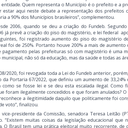
sa entidade. Quem representa o Município é o prefeito e a pr
or estar aqui neste debate a representação dos prefeitos 
ria a 90% dos Municípios brasileiros”, complementou.
esde 2006, quando se deu a criação do Fundeb. Segundo 
6 já prevê a criação do piso do magistério, e lei federal a
guintes, foi registrado aumento do piso do magistério d
eal foi de 250%. Portanto houve 200% a mais de aumento 
de pagamento pelas prefeituras só com magistério é uma m
ão municipal, não só da educação, mas da saúde e todas as á
08/2020, foi revogada toda a Lei do Fundeb anterior, porém
ro da Portaria 67/2022, que definiu um aumento de 33,24% 
a como se fosse lei e se deu esta escalada ilegal. Como fi
ue foram ilegalmente concedidos e que foram anulados? O 
econhece a ilegitimidade daquilo que politicamente foi con
 voto”, finalizou.
a vice-presidente da Comissão, senadora Teresa Leitão (PT
. “Existem muitas coisas da legislação educacional que 
 O Brasil tem uma prática eleitoral muito recorrente, de 