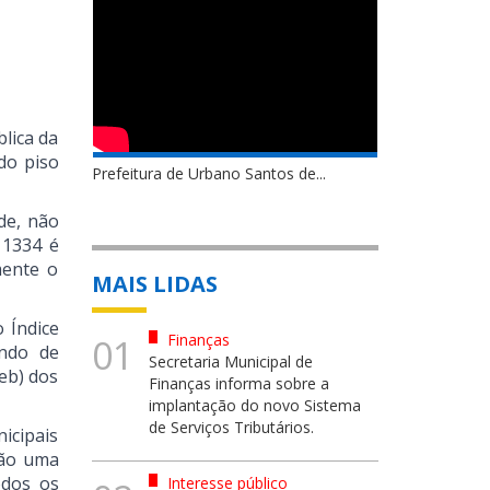
lica da
do piso
Prefeitura de Urbano Santos de...
de, não
 1334 é
mente o
MAIS LIDAS
 Índice
Finanças
01
undo de
Secretaria Municipal de
eb) dos
Finanças informa sobre a
implantação do novo Sistema
de Serviços Tributários.
icipais
Não uma
odos os
Interesse público