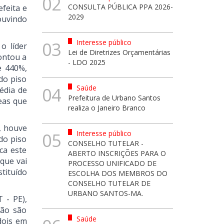
02
CONSULTA PÚBLICA PPA 2026-
efeita e
2029
ouvindo
Interesse público
03
o líder
Lei de Diretrizes Orçamentárias
pontou a
- LDO 2025
e 440%,
do piso
Saúde
04
édia de
Prefeitura de Urbano Santos
reas que
realiza o Janeiro Branco
, houve
Interesse público
05
do piso
CONSELHO TUTELAR -
ca este
ABERTO INSCRIÇÕES PARA O
que vai
PROCESSO UNIFICADO DE
stituído
ESCOLHA DOS MEMBROS DO
CONSELHO TUTELAR DE
URBANO SANTOS-MA.
 - PE),
não são
Saúde
dois em