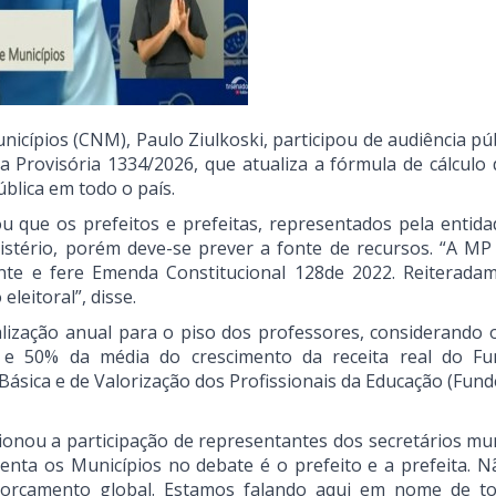
icípios (CNM), Paulo Ziulkoski, participou de audiência púb
Provisória 1334/2026, que atualiza a fórmula de cálculo 
ública em todo o país.
u que os prefeitos e prefeitas, representados pela entida
stério, porém deve-se prever a fonte de recursos. “A MP
fonte e fere Emenda Constitucional 128de 2022. Reiterada
leitoral”, disse.
ização anual para o piso dos professores, considerando o
 e 50% da média do crescimento da receita real do F
sica e de Valorização dos Profissionais da Educação (Fund
nou a participação de representantes dos secretários mun
enta os Municípios no debate é o prefeito e a prefeita. 
ir orçamento global. Estamos falando aqui em nome de t