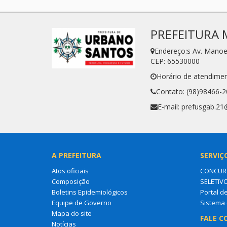
PREFEITURA 
Endereço:s Av. Manoe
CEP: 65530000
Horário de atendimen
Contato: (98)98466-
E-mail: prefusgab.2
A PREFEITURA
SERVIÇ
Atos oficiais
CONCURS
Composição
SELETIV
Boletins Epidemiológicos
Portal d
Equipe de Governo
Sistema 
Mapa do site
FALE C
Notícias