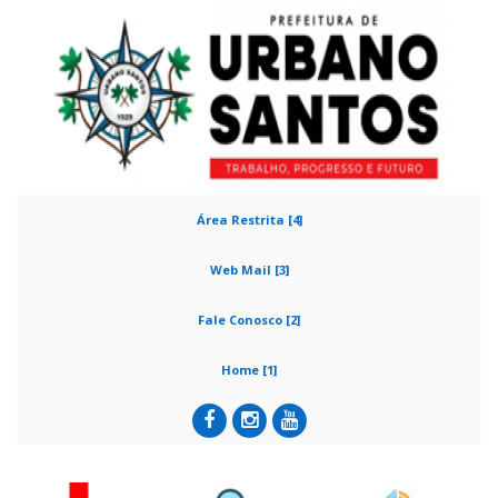
Área Restrita [4]
Web Mail [3]
Fale Conosco [2]
Home [1]