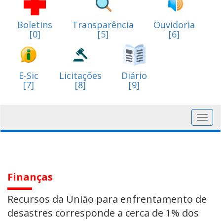
Boletins
Transparência
Ouvidoria
[0]
[5]
[6]
E-Sic
Licitações
Diário
[7]
[8]
[9]
Toggl
navig
Finanças
Recursos da União para enfrentamento de
desastres corresponde a cerca de 1% dos