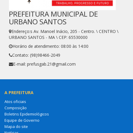
PREFEITURA MUNICIPAL DE
URBANO SANTOS
Endereço:s Av. Manoel Inácio, 205 - Centro. \ CENTRO \
URBANO SANTOS - MA \ CEP: 65530000
Horário de atendimento: 08:00 às 14:00
Contato: (98)98466-2049
E-mail: prefusgab.21@gmail.com
A PREFEITURA
Atos oficiais
Composição
Boletins Epidemiológicos
Equipe de Governo
Mapa do site
Notícias