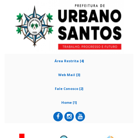
Área Restrita [4]
Web Mail [3]
Fale Conosco [2]
Home [1]