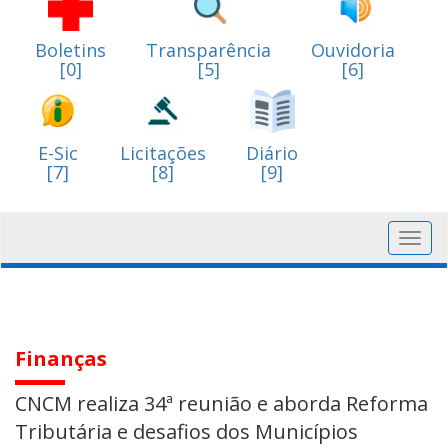
Boletins
Transparência
Ouvidoria
[0]
[5]
[6]
E-Sic
Licitações
Diário
[7]
[8]
[9]
Toggl
navig
Finanças
CNCM realiza 34ª reunião e aborda Reforma
Tributária e desafios dos Municípios