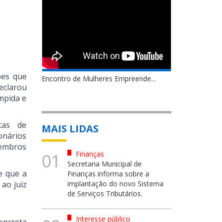
ões que
Encontro de Mulheres Empreende...
declarou
ompida e
tas de
MAIS LIDAS
onários
Membros
Finanças
01
Secretaria Municipal de
e que a
Finanças informa sobre a
ao juiz
implantação do novo Sistema
de Serviços Tributários.
Interesse público