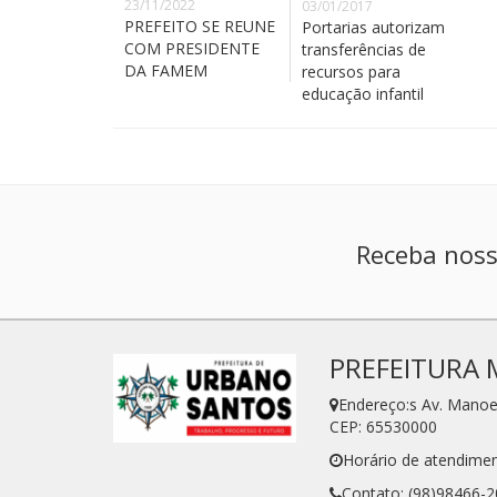
23/11/2022
03/01/2017
PREFEITO SE REUNE
Portarias autorizam
COM PRESIDENTE
transferências de
DA FAMEM
recursos para
educação infantil
Receba noss
PREFEITURA 
Endereço:s Av. Manoe
CEP: 65530000
Horário de atendimen
Contato: (98)98466-