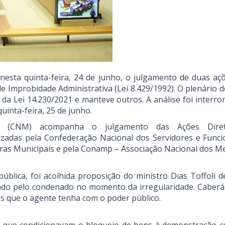
nesta quinta-feira, 24 de junho, o julgamento de duas aç
e Improbidade Administrativa (Lei 8.429/1992). O plenário 
s da Lei 14.230/2021 e manteve outros. A análise foi interr
uinta-feira, 25 de junho.
os (CNM) acompanha o julgamento das Ações Dire
uizadas pela Confederação Nacional dos Servidores e Funci
turas Municipais e pela Conamp – Associação Nacional dos 
ública, foi acolhida proposição do ministro Dias Toffoli d
pado pelo condenado no momento da irregularidade. Caberá 
os que o agente tenha com o poder público.