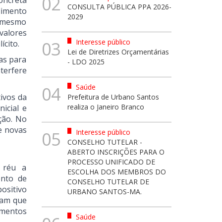
02
oncreta
CONSULTA PÚBLICA PPA 2026-
dimento
2029
, mesmo
valores
Interesse público
03
ícito.
Lei de Diretrizes Orçamentárias
as para
- LDO 2025
terfere
Saúde
04
ivos da
Prefeitura de Urbano Santos
realiza o Janeiro Branco
icial e
ção. No
e novas
Interesse público
05
CONSELHO TUTELAR -
ABERTO INSCRIÇÕES PARA O
PROCESSO UNIFICADO DE
 réu a
ESCOLHA DOS MEMBROS DO
ento de
CONSELHO TUTELAR DE
ositivo
URBANO SANTOS-MA.
aram que
umentos
Saúde