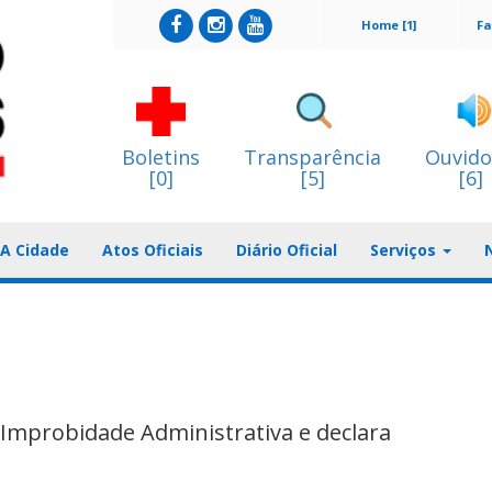
Home [1]
Fa
Boletins
Transparência
Ouvido
[0]
[5]
[6]
A Cidade
Atos Oficiais
Diário Oficial
Serviços
 Improbidade Administrativa e declara
s