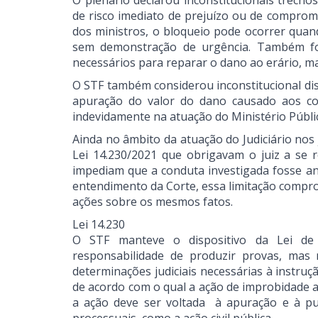
O plenário declarou inconstitucionais trech
de risco imediato de prejuízo ou de comprom
dos ministros, o bloqueio pode ocorrer quan
sem demonstração de urgência. Também foi
necessários para reparar o dano ao erário, m
O STF também considerou inconstitucional dis
apuração do valor do dano causado aos cofr
indevidamente na atuação do Ministério Públic
Ainda no âmbito da atuação do Judiciário no
Lei 14.230/2021 que obrigavam o juiz a se re
impediam que a conduta investigada fosse an
entendimento da Corte, essa limitação compro
ações sobre os mesmos fatos.
Lei 14.230
O STF manteve o dispositivo da Lei de 
responsabilidade de produzir provas, mas
determinações judiciais necessárias à instru
de acordo com o qual a ação de improbidade ad
a ação deve ser voltada à apuração e à pu