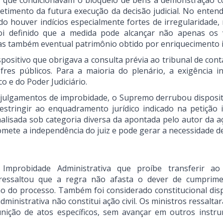
os que condicionavam o bloqueio de bens à demonstração c
etimento da futura execução da decisão judicial. No enten
do houver indícios especialmente fortes de irregularidade
 definido que a medida pode alcançar não apenas os 
as também eventual patrimônio obtido por enriquecimento il
positivo que obrigava a consulta prévia ao tribunal de cont
es públicos. Para a maioria do plenário, a exigência in
o e do Poder Judiciário.
s julgamentos de improbidade, o Supremo derrubou disposit
stringir ao enquadramento jurídico indicado na petição in
alisada sob categoria diversa da apontada pelo autor da a
mete a independência do juiz e pode gerar a necessidade d
Improbidade Administrativa que proíbe transferir ao
 ressaltou que a regra não afasta o dever de cumprim
ção do processo. Também foi considerado constitucional disp
ministrativa não constitui ação civil. Os ministros ressalt
nição de atos específicos, sem avançar em outros instr