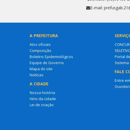
E-mail: prefusgab.2
A PREFEITURA
SERVIÇ
Atos oficiais
CONCURS
Composição
SELETIV
Boletins Epidemiológicos
Portal d
Equipe de Governo
Sistema 
Mapa do site
FALE C
Notícias
Entre em
A CIDADE
Ouvidori
Nossa história
Hino da cidade
Lei de criação