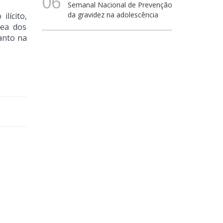
06
Semanal Nacional de Prevenção
da gravidez na adolescência
lícito,
nea dos
anto na