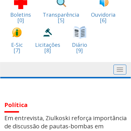
Boletins
Transparência
Ouvidoria
[0]
[5]
[6]
E-Sic
Licitações
Diário
[7]
[8]
[9]
Toggl
navig
Política
Em entrevista, Ziulkoski reforça importância
de discussão de pautas-bombas em