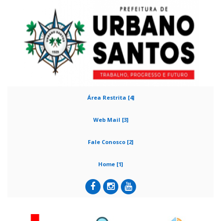
Área Restrita [4]
Web Mail [3]
Fale Conosco [2]
Home [1]