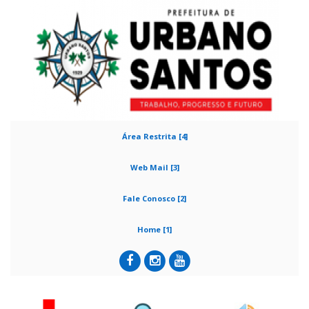
Área Restrita [4]
Web Mail [3]
Fale Conosco [2]
Home [1]