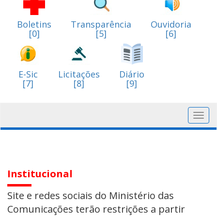
Boletins
Transparência
Ouvidoria
[0]
[5]
[6]
E-Sic
Licitações
Diário
[7]
[8]
[9]
Toggl
navig
Institucional
Site e redes sociais do Ministério das
Comunicações terão restrições a partir