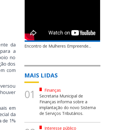
ente da
Encontro de Mulheres Empreende...
 para a
poio no
ção dos
rem com
MAIS LIDAS
nversou
Finanças
01
 houver
Secretaria Municipal de
Finanças informa sobre a
mais em
implantação do novo Sistema
de Serviços Tributários.
cial da
a de 1%
Interesse público