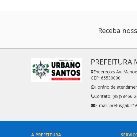
Receba noss
PREFEITURA 
Endereço:s Av. Manoe
CEP: 65530000
Horário de atendimen
Contato: (98)98466-
E-mail: prefusgab.2
A PREFEITURA
SERVIÇ