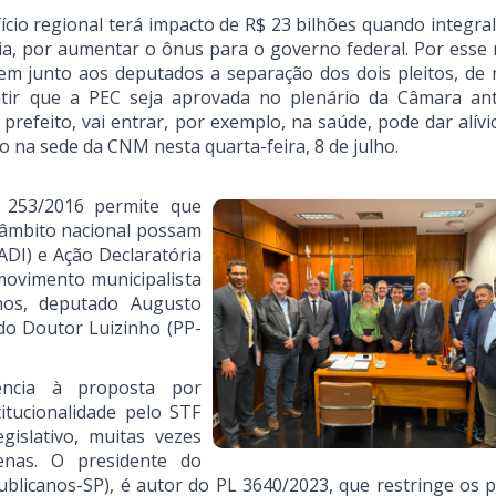
io regional terá impacto de R$ 23 bilhões quando integral
ia, por aumentar o ônus para o governo federal. Por esse 
rem junto aos deputados a separação dos dois pleitos, de
antir que a PEC seja aprovada no plenário da Câmara an
 prefeito, vai entrar, por exemplo, na saúde, pode dar alí
 na sede da CNM nesta quarta-feira, 8 de julho.
C 253/2016 permite que
 âmbito nacional possam
ADI) e Ação Declaratória
 movimento municipalista
nos, deputado Augusto
do Doutor Luizinho (PP-
ência à proposta por
itucionalidade pelo STF
gislativo, muitas vezes
nas. O presidente do
blicanos-SP), é autor do PL 3640/2023, que restringe os p