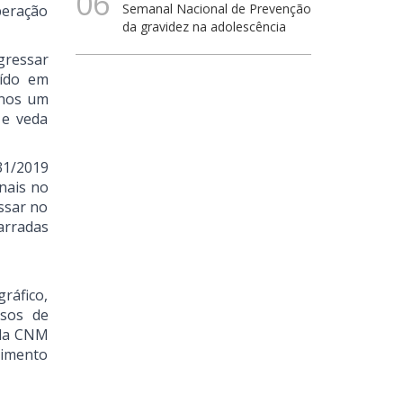
06
Semanal Nacional de Prevenção
beração
da gravidez na adolescência
gressar
uído em
enos um
 e veda
31/2019
nais no
ssar no
arradas
ráfico,
isos de
 da CNM
vimento