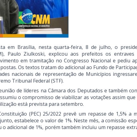
a em Brasília, nesta quarta-feira, 8 de julho, o presid
, Paulo Ziulkoski, explicou aos prefeitos os entraves
ovimento em tramitação no Congresso Nacional e pediu a
postas. Os textos tratam do adicional ao Fundo de Participa
ades nacionais de representação de Municípios ingressa
remo Tribunal Federal (STF).
da reunião de líderes na Câmara dos Deputados e também co
ssumiu o compromisso de viabilizar as votações assim que
lização está prevista para setembro.
onstituição (PEC) 25/2022 prevê um repasse de 1,5% a 
junto, estabelece o valor de 1%. Neste mês, a comissão espe
o adicional de 1%, porém também incluiu um repasse extr