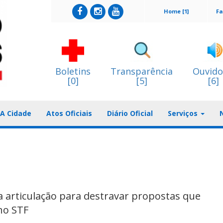
Home [1]
Fa
Boletins
Transparência
Ouvido
[0]
[5]
[6]
A Cidade
Atos Oficiais
Diário Oficial
Serviços
a articulação para destravar propostas que
no STF