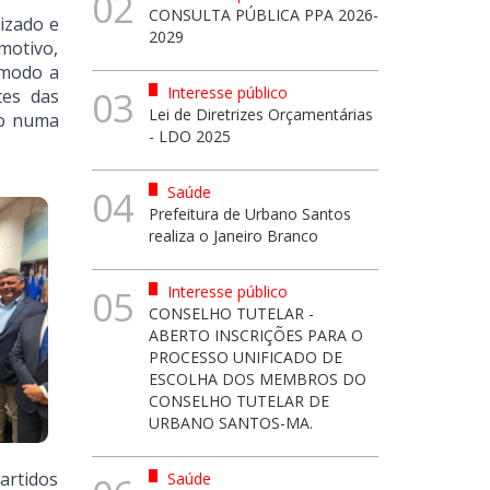
02
CONSULTA PÚBLICA PPA 2026-
izado e
2029
motivo,
 modo a
Interesse público
03
tes das
Lei de Diretrizes Orçamentárias
vio numa
- LDO 2025
Saúde
04
Prefeitura de Urbano Santos
realiza o Janeiro Branco
Interesse público
05
CONSELHO TUTELAR -
ABERTO INSCRIÇÕES PARA O
PROCESSO UNIFICADO DE
ESCOLHA DOS MEMBROS DO
CONSELHO TUTELAR DE
URBANO SANTOS-MA.
artidos
Saúde