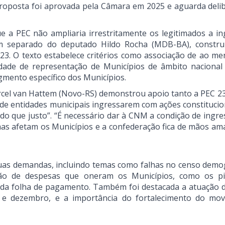
proposta foi aprovada pela Câmara em 2025 e aguarda deli
e a PEC não ampliaria irrestritamente os legitimados a in
m separado do deputado Hildo Rocha (MDB-BA), constr
23. O texto estabelece critérios como associação de ao m
tidade de representação de Municípios de âmbito nacional
mento específico dos Municípios.
cel van Hattem (Novo-RS) demonstrou apoio tanto a PEC 2
 de entidades municipais ingressarem com ações constitucio
 do que justo”. “É necessário dar à CNM a condição de ingre
as afetam os Municípios e a confederação fica de mãos am
.
uas demandas, incluindo temas como falhas no censo demog
ão de despesas que oneram os Municípios, como os p
ão da folha de pagamento. Também foi destacada a atuação
 e dezembro, e a importância do fortalecimento do mo