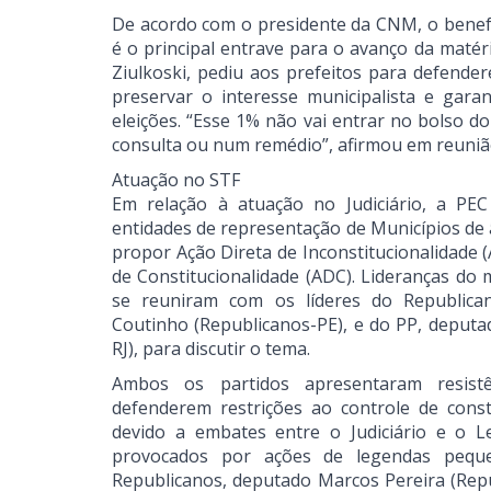
De acordo com o presidente da CNM, o benefíc
é o principal entrave para o avanço da matér
Ziulkoski, pediu aos prefeitos para defende
preservar o interesse municipalista e gar
eleições. “Esse 1% não vai entrar no bolso do
consulta ou num remédio”, afirmou em reunião
Atuação no STF
Em relação à atuação no Judiciário, a PE
entidades de representação de Municípios de
propor Ação Direta de Inconstitucionalidade (
de Constitucionalidade (ADC). Lideranças do
se reuniram com os líderes do Republica
Coutinho (Republicanos-PE), e do PP, deputa
RJ), para discutir o tema.
Ambos os partidos apresentaram resist
defenderem restrições ao controle de const
devido a embates entre o Judiciário e o Le
provocados por ações de legendas peque
Republicanos, deputado Marcos Pereira (Repu