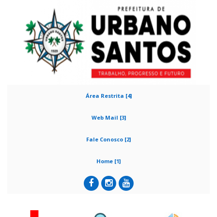
Área Restrita [4]
Web Mail [3]
Fale Conosco [2]
Home [1]