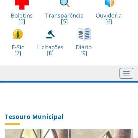
Boletins
Transparência
Ouvidoria
[0]
[5]
[6]
E-Sic
Licitações
Diário
[7]
[8]
[9]
Toggl
navig
Tesouro Municipal