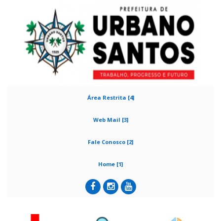
Área Restrita [4]
Web Mail [3]
Fale Conosco [2]
Home [1]