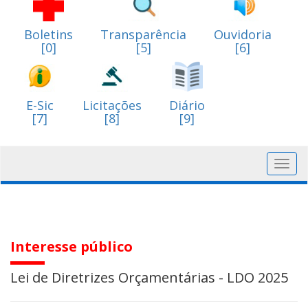
Boletins
Transparência
Ouvidoria
[0]
[5]
[6]
E-Sic
Licitações
Diário
[7]
[8]
[9]
Toggl
navig
Interesse público
Lei de Diretrizes Orçamentárias - LDO 2025