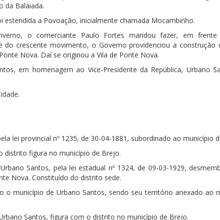
o da Balaiada.
foi estendida a Povoação, inicialmente chamada Mocambinho.
inverno, o comerciante Paulo Fortes mandou fazer, em frent
e do crescente movimento, o Governo providenciou a construção 
onte Nova. Daí se originou a Vila de Ponte Nova.
tos, em homenagem ao Vice-Presidente da República, Urbano S
idade.
a lei provincial nº 1235, de 30-04-1881, subordinado ao município d
 distrito figura no município de Brejo.
 Urbano Santos, pela lei estadual nº 1324, de 09-03-1929, desmem
te Nova. Constituído do distrito sede.
to o município de Urbano Santos, sendo seu território anexado ao m
Urbano Santos, figura com o distrito no município de Brejo.