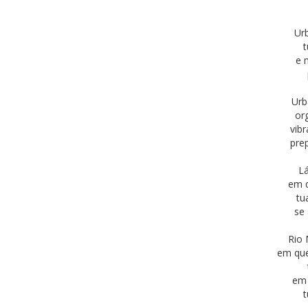
Ur
t
e 
Urb
or
vib
pre
Lá
em q
tu
se
Rio 
em que
em 
t