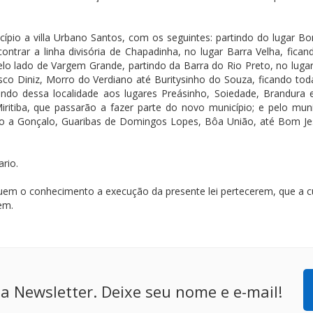
icípio a villa Urbano Santos, com os seguintes: partindo do lugar B
ntrar a linha divisória de Chapadinha, no lugar Barra Velha, fican
lo lado de Vargem Grande, partindo da Barra do Rio Preto, no lugar
sco Diniz, Morro do Verdiano até Buritysinho do Souza, ficando tod
tindo dessa localidade aos lugares Preásinho, Soiedade, Brandura 
ritiba, que passarão a fazer parte do novo município; e pelo muni
ção a Gonçalo, Guaribas de Domingos Lopes, Bôa União, até Bom Je
rio.
quem o conhecimento a execução da presente lei pertecerem, que a
em.
a Newsletter. Deixe seu nome e e-mail!