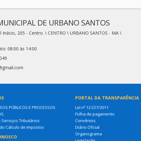
MUNICIPAL DE URBANO SANTOS
l Inácio, 205 - Centro. \ CENTRO \ URBANO SANTOS - MA \
to: 08:00 às 14:00
2049
1@gmail.com
OS
PORTAL DA TRANSPARÊNCIA
OS PÚBLICOS E PROCESSOS
Lei nº 12.527/2011
OS.
Folha de pagamento
e Serviços Tributários
Convênios
do Cálculo de Impostos
Diário Oficial
Organograma
ONOSCO
Legislação