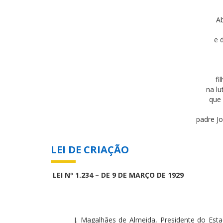
Ab
e 
fi
na lu
que 
padre J
LEI DE CRIAÇÃO
LEI Nº 1.234 – DE 9 DE MARÇO DE 1929
J. Magalhães de Almeida, Presidente do Es