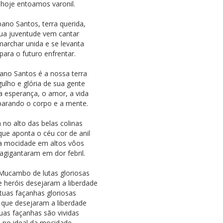
hoje entoamos varonil.
bano Santos, terra querida,
ua juventude vem cantar
marchar unida e se levanta
para o futuro enfrentar.
ano Santos é a nossa terra
gulho e glória de sua gente
ra esperança, o amor, a vida
parando o corpo e a mente.
 no alto das belas colinas
ue aponta o céu cor de anil
a mocidade em altos vôos
 agigantaram em dor febril.
Mucambo de lutas gloriosas
 heróis desejaram a liberdade
tuas façanhas gloriosas
que desejaram a liberdade
uas façanhas são vividas
no ideal da mocidade.