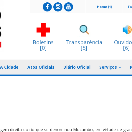
Home [1]
Fa
Boletins
Transparência
Ouvido
[0]
[5]
[6]
A Cidade
Atos Oficiais
Diário Oficial
Serviços
argem direita do rio que se denominou Mocambo, em virtude de gran