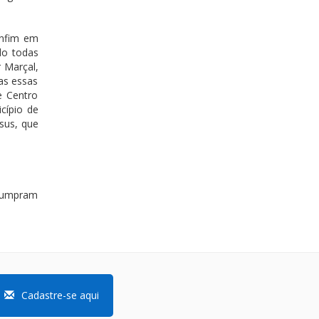
onfim em
do todas
 Marçal,
as essas
e Centro
cípio de
sus, que
 cumpram
Cadastre-se aqui