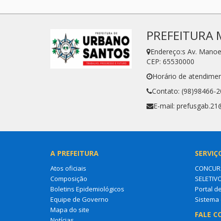
PREFEITURA 
Endereço:s Av. Manoe
CEP: 65530000
Horário de atendimen
Contato: (98)98466-
E-mail: prefusgab.2
A PREFEITURA
SERVIÇ
Atos oficiais
CONCURS
Composição
SELETIV
Boletins Epidemiológicos
Portal d
Equipe de Governo
Sistema 
Mapa do site
FALE C
Notícias