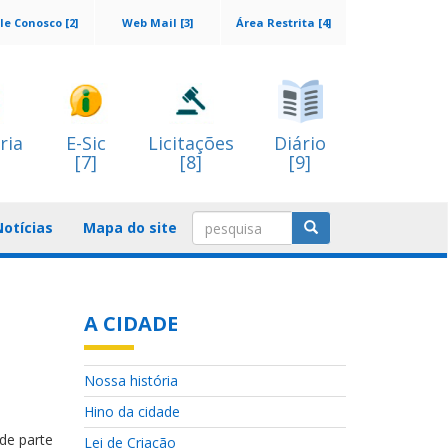
le Conosco [2]
Web Mail [3]
Área Restrita [4]
ria
E-Sic
Licitações
Diário
[7]
[8]
[9]
Notícias
Mapa do site
A CIDADE
Nossa história
Hino da cidade
de parte
Lei de Criação