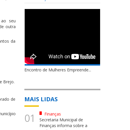
e ao seu
de outra
antos da
Encontro de Mulheres Empreende...
e Brejo.
MAIS LIDAS
brado de
unicípio
Finanças
01
Secretaria Municipal de
Finanças informa sobre a