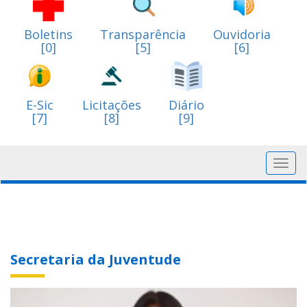
Boletins
Transparência
Ouvidoria
[0]
[5]
[6]
E-Sic
Licitações
Diário
[7]
[8]
[9]
Toggl
navig
Secretaria da Juventude