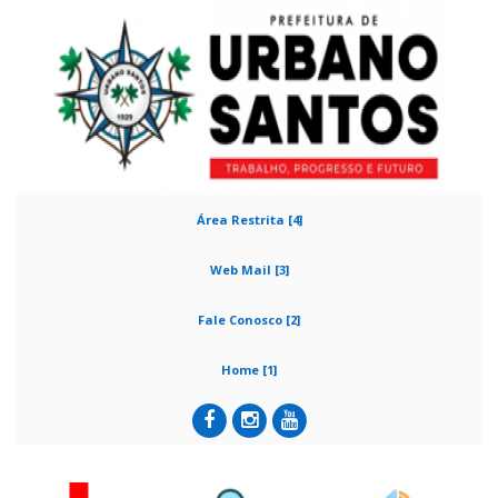
Área Restrita [4]
Web Mail [3]
Fale Conosco [2]
Home [1]