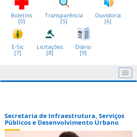
Boletins
Transparência
Ouvidoria
[0]
[5]
[6]
E-Sic
Licitações
Diário
[7]
[8]
[9]
Toggl
navig
Secretaria de Infraestrutura, Serviços
Públicos e Desenvolvimento Urbano