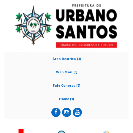
Área Restrita [4]
Web Mail [3]
Fale Conosco [2]
Home [1]