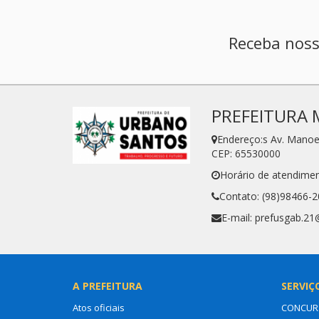
Receba noss
PREFEITURA 
Endereço:s Av. Manoe
CEP: 65530000
Horário de atendimen
Contato: (98)98466-
E-mail: prefusgab.2
A PREFEITURA
SERVIÇ
Atos oficiais
CONCURS