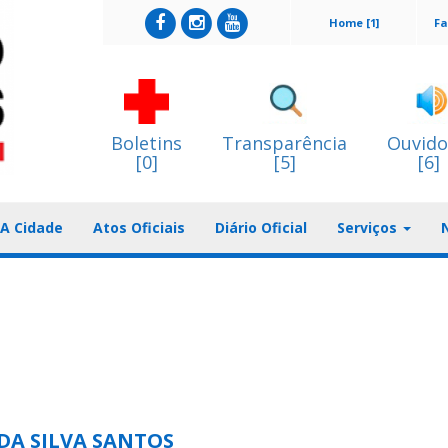
Home [1]
Fa
Boletins
Transparência
Ouvido
[0]
[5]
[6]
A Cidade
Atos Oficiais
Diário Oficial
Serviços
 DA SILVA SANTOS