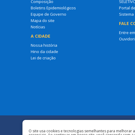
Composição
SELETIV
Boletins Epidemiológicos
Portal d
Equipe de Governo
Sistema 
Mapa do site
FALE C
Notícias
Entre em
A CIDADE
Ouvidori
Nossa história
Hino da cidade
Lei de criação
Redes Sociais
O site usa cookies e tecnologias semelhantes para melhorar 
essenciais. Ao continuar em nosso site, você concorda com a 