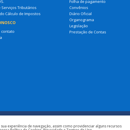
OS.
Folha de pagamento
e Serviços Tributários
Convênios
do Cálculo de Impostos
Diário Oficial
Organograma
ONOSCO
Legislação
 contato
Prestação de Contas
a
a sua experiência de navegação, assim como providenciar alguns recursos
nossa Política de Cookies, Privacidade e Termos de Uso.