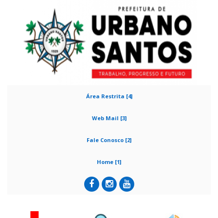
Área Restrita [4]
Web Mail [3]
Fale Conosco [2]
Home [1]