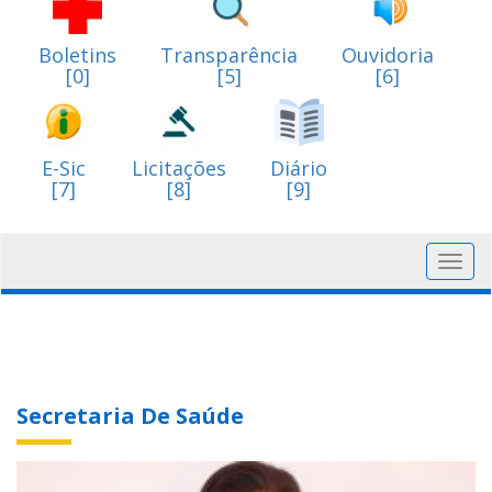
Boletins
Transparência
Ouvidoria
[0]
[5]
[6]
E-Sic
Licitações
Diário
[7]
[8]
[9]
Toggl
navig
Secretaria De Saúde