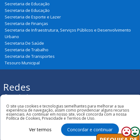
Secretaria de Educação
Secretaria de Educação
Secretaria de Esporte e Lazer
Secretaria de Finanças
Secretaria de Infraestrutura, Serviços Públicos e Desenvolvimento
Urbano
Secretaria De Saúde
Secretaria de Trabalho
Secretaria de Transportes
Tesouro Municipal
Redes
Sociais
Todos os direitos reservados à Prefeitura
O site usa cookies e tecnologias semelhantes para melhorar a sua
Municipal de Urbano Santos
experiência de navegação, assim como providenciar alguns recursos
essenciais. Ao continuar em nosso site, você concorda com a nossa
Política de Cookies, Privacidade e Termos de Uso.
Ver termos
Concordar e continuar