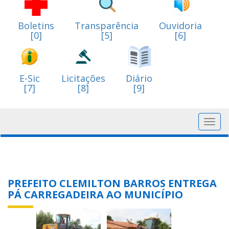
Boletins
Transparência
Ouvidoria
[0]
[5]
[6]
E-Sic
Licitações
Diário
[7]
[8]
[9]
Toggl
navig
PREFEITO CLEMILTON BARROS ENTREGA
PÁ CARREGADEIRA AO MUNICÍPIO