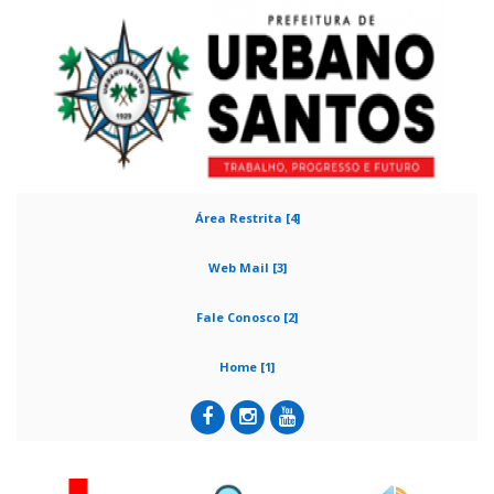
Área Restrita [4]
Web Mail [3]
Fale Conosco [2]
Home [1]