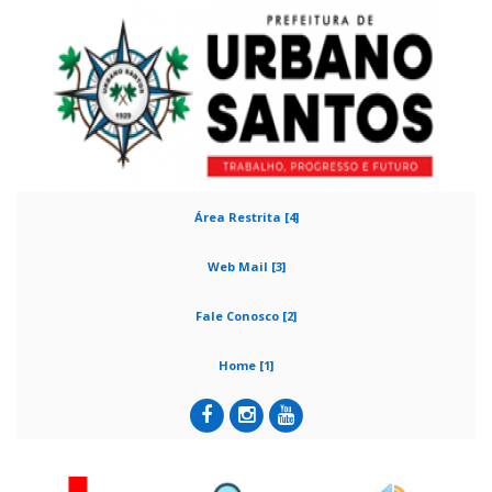
Área Restrita [4]
Web Mail [3]
Fale Conosco [2]
Home [1]