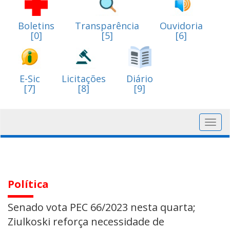
Boletins
Transparência
Ouvidoria
[0]
[5]
[6]
E-Sic
Licitações
Diário
[7]
[8]
[9]
Toggl
navig
Política
Senado vota PEC 66/2023 nesta quarta;
Ziulkoski reforça necessidade de