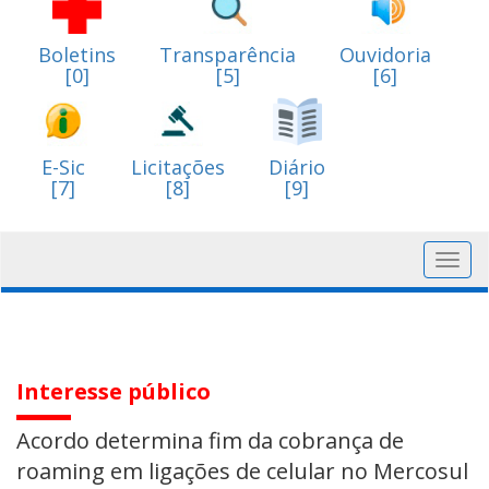
Boletins
Transparência
Ouvidoria
[0]
[5]
[6]
E-Sic
Licitações
Diário
[7]
[8]
[9]
Toggl
navig
Interesse público
Acordo determina fim da cobrança de
roaming em ligações de celular no Mercosul