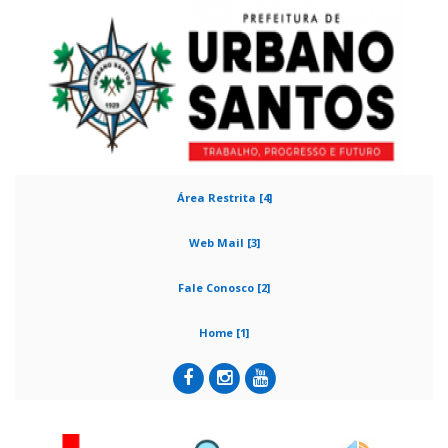
Área Restrita [4]
Web Mail [3]
Fale Conosco [2]
Home [1]