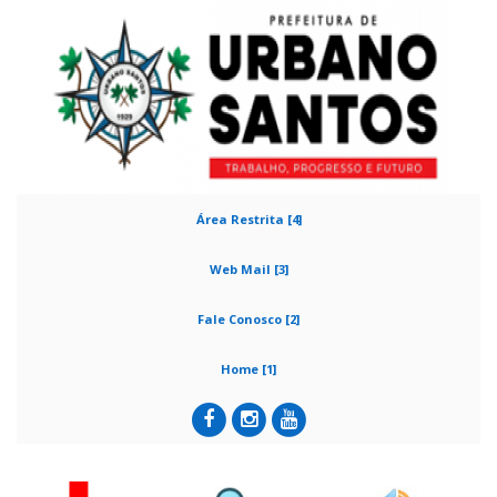
Área Restrita [4]
Web Mail [3]
Fale Conosco [2]
Home [1]