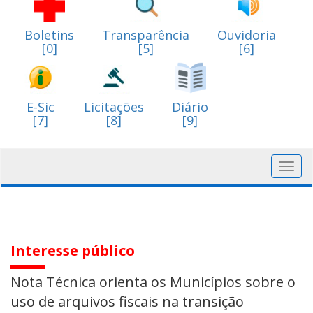
Boletins
Transparência
Ouvidoria
[0]
[5]
[6]
E-Sic
Licitações
Diário
[7]
[8]
[9]
Toggl
navig
Interesse público
Nota Técnica orienta os Municípios sobre o
uso de arquivos fiscais na transição