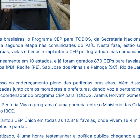
as brasileiras, o Programa CEP para TODOS, da Secretaria Nacion
ra a segunda etapa nas comunidades do País. Nesta fase, estão 
 ruas, vielas e becos e implantar o CEP por logradouro nas comunida
taneamente em 10 estados, e já foram gerados 870 CEPs para favela
a (PB), Recife (PE), São José dos Pinhais e Palhoça (SC), Rio de Ja
o no endereçamento pleno das periferias brasileiras. Além diss
izadas junto com os moradores e prefeituras, dando voz e pertenci
o coordenador do programa CEP para TODOS, Aramis Horvath Gomes
riferia Viva o programa é uma parceria entre o Ministério das Ci
 o IBGE.
lantou CEP Único em todas as 12.348 favelas, onde vivem 16,4 mi
etas e pardas.
retizado, é uma honra testemunhar a política pública chegando a