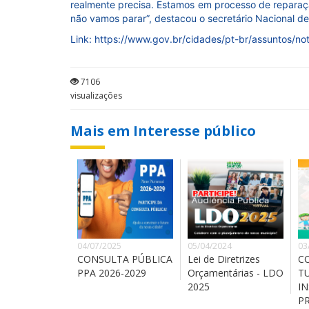
realmente precisa. Estamos em processo de reparaç
não vamos parar”, destacou o secretário Nacional de
Link: https://www.gov.br/cidades/pt-br/assuntos/not
7106
visualizações
Mais em Interesse público
04/07/2025
05/04/2024
03
CONSULTA PÚBLICA
Lei de Diretrizes
C
PPA 2026-2029
Orçamentárias - LDO
T
2025
IN
P