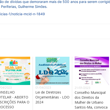
ão de dívidas que demoraram mais de 500 anos para serem corrigi
 Periferias, Guilherme Simões.
icias-1/noticia-mcid-n-1849
/04/2023
01/04/2023
21/01/2023
ONSELHO
Lei de Diretrizes
Conselho Municipal
UTELAR - ABERTO
Orçamentárias - LDO
dos Direitos da
SCRIÇÕES PARA O
2024
Mulher de Urbano
ROCESSO
Santos-Ma, convoca