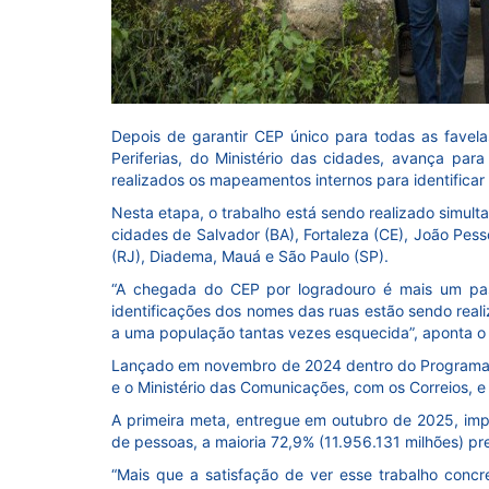
Depois de garantir CEP único para todas as favel
Periferias, do Ministério das cidades, avança pa
realizados os mapeamentos internos para identificar
Nesta etapa, o trabalho está sendo realizado simul
cidades de Salvador (BA), Fortaleza (CE), João Pesso
(RJ), Diadema, Mauá e São Paulo (SP).
“A chegada do CEP por logradouro é mais um pass
identificações dos nomes das ruas estão sendo real
a uma população tantas vezes esquecida”, aponta 
Lançado em novembro de 2024 dentro do Programa Pe
e o Ministério das Comunicações, com os Correios, e
A primeira meta, entregue em outubro de 2025, imp
de pessoas, a maioria 72,9% (11.956.131 milhões) pr
“Mais que a satisfação de ver esse trabalho conc