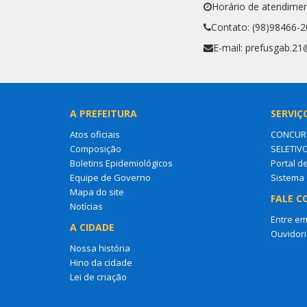
Horário de atendimen
Contato: (98)98466-
E-mail: prefusgab.2
A PREFEITURA
SERVIÇ
Atos oficiais
CONCURS
Composição
SELETIV
Boletins Epidemiológicos
Portal d
Equipe de Governo
Sistema 
Mapa do site
FALE C
Notícias
Entre em
A CIDADE
Ouvidori
Nossa história
Hino da cidade
Lei de criação