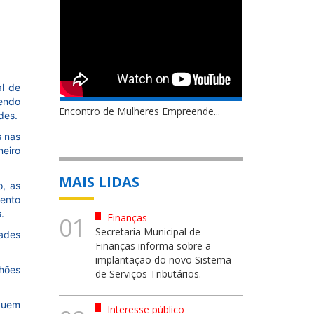
al de
sendo
Encontro de Mulheres Empreende...
des.
s nas
neiro
MAIS LIDAS
o, as
mento
.
Finanças
01
Secretaria Municipal de
dades
Finanças informa sobre a
implantação do novo Sistema
lhões
de Serviços Tributários.
 quem
Interesse público