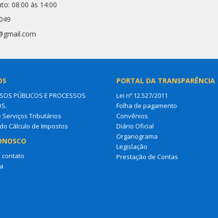
to: 08:00 às 14:00
2049
1@gmail.com
OS
PORTAL DA TRANSPARÊNCIA
OS PÚBLICOS E PROCESSOS
Lei nº 12.527/2011
OS.
Folha de pagamento
e Serviços Tributários
Convênios
do Cálculo de Impostos
Diário Oficial
Organograma
ONOSCO
Legislação
 contato
Prestação de Contas
a