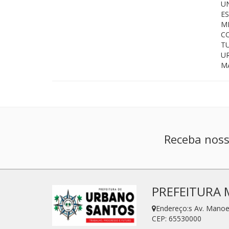
U
E
M
C
T
U
M
Receba noss
PREFEITURA 
Endereço:s Av. Manoe
CEP: 65530000