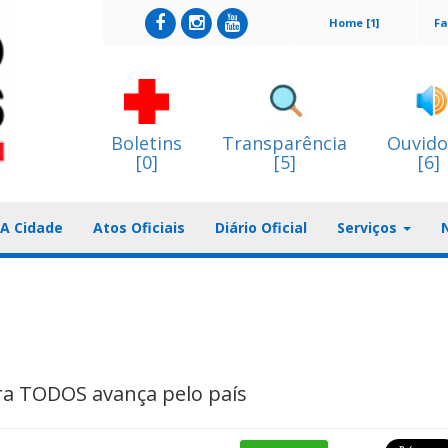
Home [1]
Fa
Boletins
Transparência
Ouvido
[0]
[5]
[6]
A Cidade
Atos Oficiais
Diário Oficial
Serviços
a TODOS avança pelo país